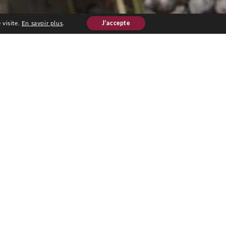
 visite.
En savoir plus
.
J'accepte
s volumes très importants