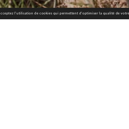
cceptez l’utilisation de cookies qui permettent d’optimiser la qualité de votre
4 juillet 2018
AIR FRANCE
é servi en classe Affaires et dans les 《lounges》d’Air France sur de